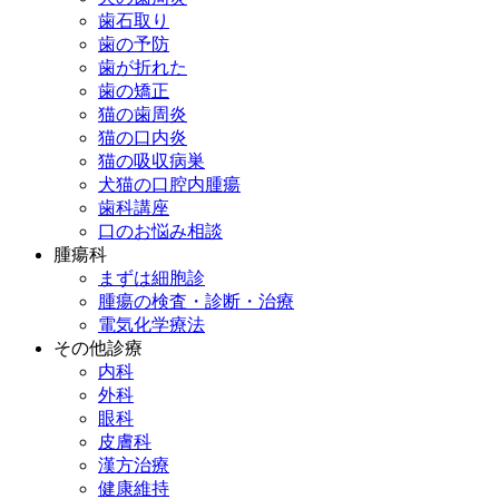
歯石取り
歯の予防
歯が折れた
歯の矯正
猫の歯周炎
猫の口内炎
猫の吸収病巣
犬猫の口腔内腫瘍
歯科講座
口のお悩み相談
腫瘍科
まずは細胞診
腫瘍の検査・診断・治療
電気化学療法
その他診療
内科
外科
眼科
皮膚科
漢方治療
健康維持