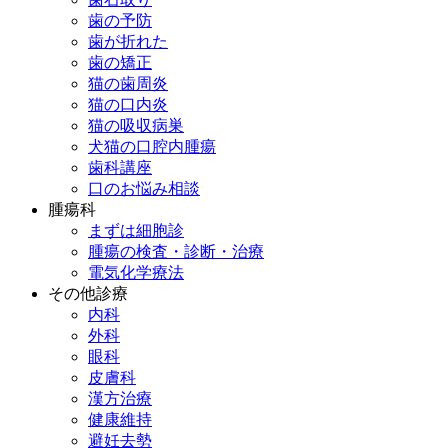
歯の予防
歯が折れた
歯の矯正
猫の歯周炎
猫の口内炎
猫の吸収病巣
犬猫の口腔内腫瘍
歯科講座
口のお悩み相談
腫瘍科
まずは細胞診
腫瘍の検査・診断・治療
電気化学療法
その他診療
内科
外科
眼科
皮膚科
漢方治療
健康維持
避妊去勢