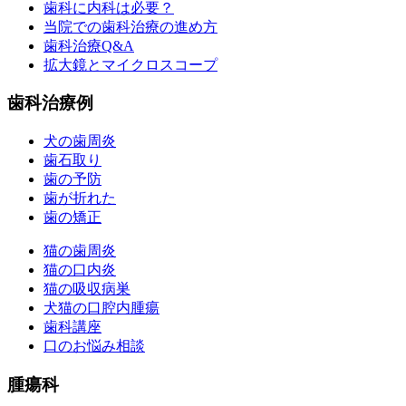
歯科に内科は必要？
当院での歯科治療の進め方
歯科治療Q&A
拡大鏡とマイクロスコープ
歯科治療例
犬の歯周炎
歯石取り
歯の予防
歯が折れた
歯の矯正
猫の歯周炎
猫の口内炎
猫の吸収病巣
犬猫の口腔内腫瘍
歯科講座
口のお悩み相談
腫瘍科