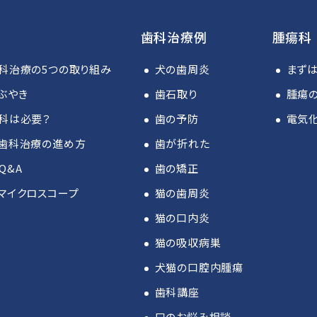
歯科治療例
腫瘍科
科治療の5つの取り組み
犬の歯周炎
まず
ぶやき
歯石取り
腫瘍の
科は必要？
歯の予防
電気
歯科治療の進め方
歯が折れた
Q&A
歯の矯正
マイクロスコープ
猫の歯周炎
猫の口内炎
猫の吸収病巣
犬猫の口腔内腫瘍
歯科講座
口のお悩み相談