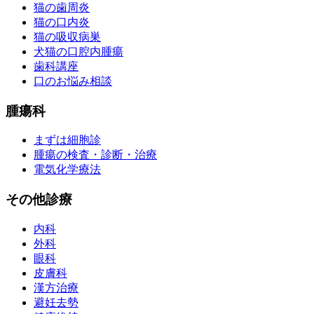
猫の歯周炎
猫の口内炎
猫の吸収病巣
犬猫の口腔内腫瘍
歯科講座
口のお悩み相談
腫瘍科
まずは細胞診
腫瘍の検査・診断・治療
電気化学療法
その他診療
内科
外科
眼科
皮膚科
漢方治療
避妊去勢