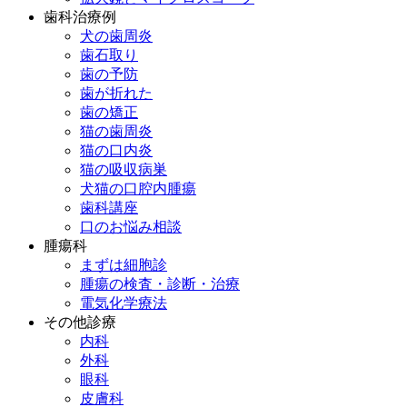
歯科治療例
犬の歯周炎
歯石取り
歯の予防
歯が折れた
歯の矯正
猫の歯周炎
猫の口内炎
猫の吸収病巣
犬猫の口腔内腫瘍
歯科講座
口のお悩み相談
腫瘍科
まずは細胞診
腫瘍の検査・診断・治療
電気化学療法
その他診療
内科
外科
眼科
皮膚科