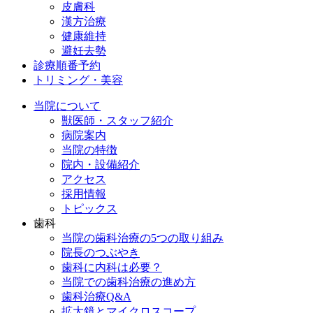
皮膚科
漢方治療
健康維持
避妊去勢
診療順番予約
トリミング・美容
当院について
獣医師・スタッフ紹介
病院案内
当院の特徴
院内・設備紹介
アクセス
採用情報
トピックス
歯科
当院の歯科治療の5つの取り組み
院長のつぶやき
歯科に内科は必要？
当院での歯科治療の進め方
歯科治療Q&A
拡大鏡とマイクロスコープ