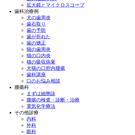
拡大鏡とマイクロスコープ
歯科治療例
犬の歯周炎
歯石取り
歯の予防
歯が折れた
歯の矯正
猫の歯周炎
猫の口内炎
猫の吸収病巣
犬猫の口腔内腫瘍
歯科講座
口のお悩み相談
腫瘍科
まずは細胞診
腫瘍の検査・診断・治療
電気化学療法
その他診療
内科
外科
眼科