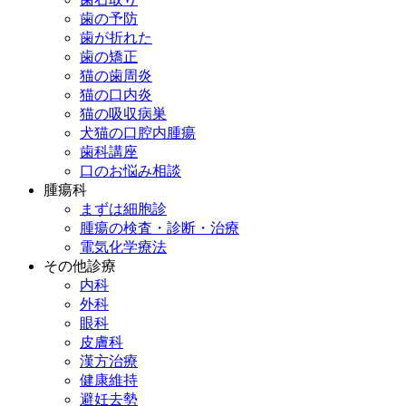
歯の予防
歯が折れた
歯の矯正
猫の歯周炎
猫の口内炎
猫の吸収病巣
犬猫の口腔内腫瘍
歯科講座
口のお悩み相談
腫瘍科
まずは細胞診
腫瘍の検査・診断・治療
電気化学療法
その他診療
内科
外科
眼科
皮膚科
漢方治療
健康維持
避妊去勢