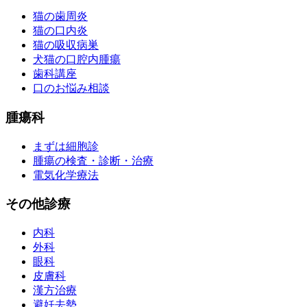
猫の歯周炎
猫の口内炎
猫の吸収病巣
犬猫の口腔内腫瘍
歯科講座
口のお悩み相談
腫瘍科
まずは細胞診
腫瘍の検査・診断・治療
電気化学療法
その他診療
内科
外科
眼科
皮膚科
漢方治療
避妊去勢