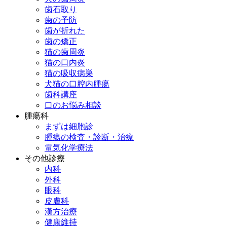
歯石取り
歯の予防
歯が折れた
歯の矯正
猫の歯周炎
猫の口内炎
猫の吸収病巣
犬猫の口腔内腫瘍
歯科講座
口のお悩み相談
腫瘍科
まずは細胞診
腫瘍の検査・診断・治療
電気化学療法
その他診療
内科
外科
眼科
皮膚科
漢方治療
健康維持